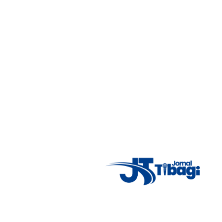
Read More
1
2
Social Icons
Fãs
Facebook
1,000
X (Twitter)
1,000
Seguidores
Curtir
Seguir
Instagram
1,000
Pinterest
1,000
Seguidores
Seguidores
Seguir
Pin
Inscritos
Seguidores
Youtube
1,000
Tiktok
1,000
Inscrever-se
Seguir
Telegram
1,000
Soundcloud
1,000
Membros
Seguidores
Junte-se
Seguir
Seguidores
Vimeo
1,000
Dribbble
1,000
Seguidores
Seguir
Seguir