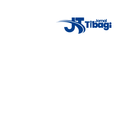
New York
clear sky
5° - 11°
46%
4.12 km/h
Mon