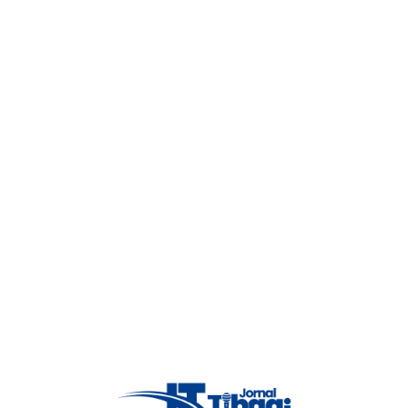
ra em 2025
 tarde desta quinta-feira (20) O município de Telêmaco Borba bateu reco
am em Tibagi
s Campos Gerais Poucas mudanças climáticas acontecem nesta sexta-feira