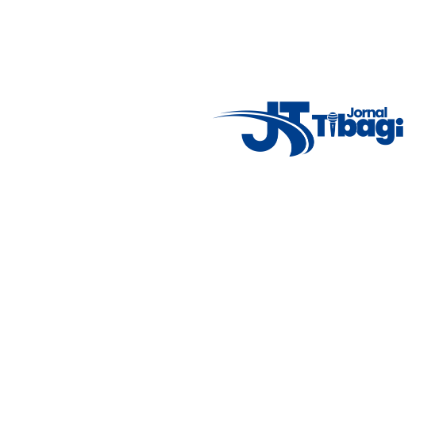
Fãs
Facebook
1,000
X (Twitter)
1,000
Seguidores
Curtir
Seguir
Instagram
1,000
Pinterest
1,000
Seguidores
Seguidores
Seguir
Pin
Inscritos
Seguidores
Youtube
1,000
Tiktok
1,000
Inscrever-se
Seguir
Telegram
1,000
Soundcloud
1,000
Membros
Seguidores
Junte-se
Seguir
Seguidores
Vimeo
1,000
Dribbble
1,000
Seguidores
Seguir
Seguir
Notícias em Destaque
6º BPM se manifesta e envia nota oficial sobre o