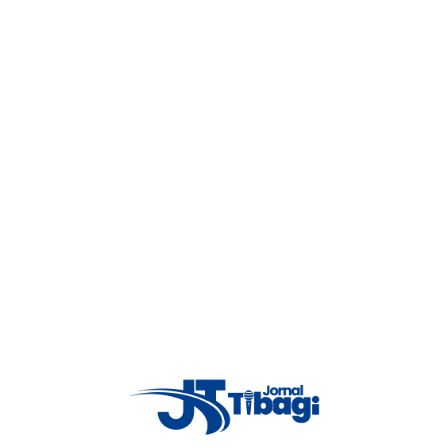
de Tibagi sobre irregularidades com
motocicletas e perturbação do sossego
A Polícia Militar do Paraná encaminhou uma nota oficial aos
comerciantes de Tibagi solicitando apoio no combate a práticas
irregulares envolvendo motocicletas no município, especialmente
relacionadas ...
Jornal Tibagi
5 de maio de 2026
Read More