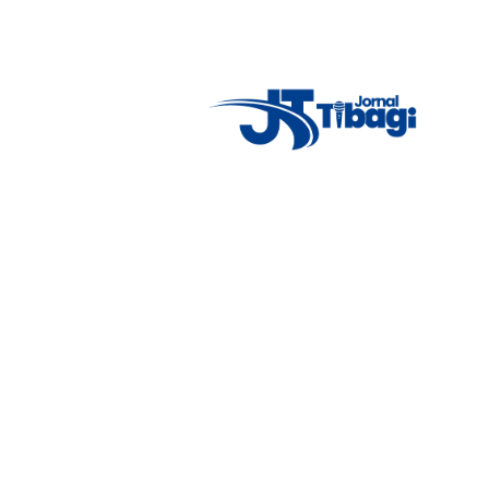
New York
clear sky
5° - 11°
46%
4.12 km/h