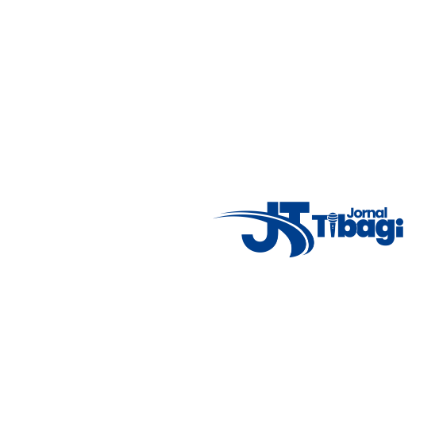
Acompanhe as principais notícias de Tibagi e região com
imparcialidade, agilidade e compromisso com a verdade.
Jornalismo local feito com responsabilidade e credibilidade.
Nosso objetivo é informar você com conteúdos relevantes,
alertas importantes e coberturas em tempo real dos
principais acontecimentos.
Email
: registbg@gmail.com
Fale Conosco
: (42) 9 9983-4167
Weather Widget