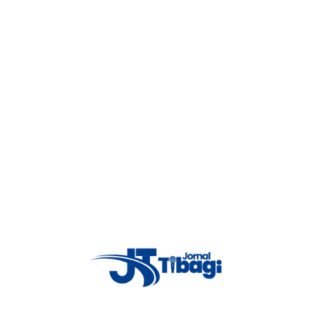
ende nove pessoas em São José dos Pinhais
teve, além do cumprimento de mandados em defesa das mulheres, uma ação