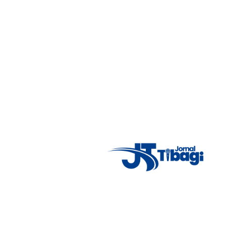
MULHER DESAPARECIDA É
4
ENCONTRADA MORTA EM TELÊMACO
BORBA
31 de julho de 2026
ATENÇÃO: Menino autista de 5 anos
5
desaparece em área de mata no Paraná; forças
de segurança mobilizam grande operação
26 de julho de 2026
Polícia Civil prende homem em flagrante por
6
agressão e ameaça contra companheira em
Tibagi
18 de julho de 2026