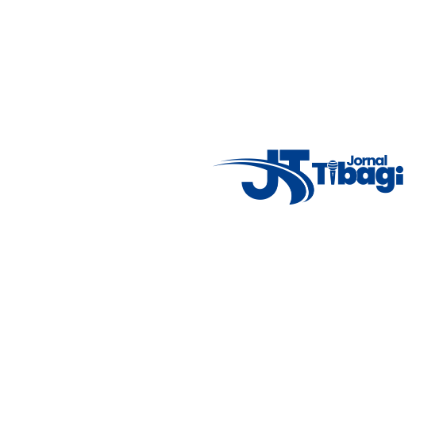
Acompanhe as principais notícias de Tibagi e região com
imparcialidade, agilidade e compromisso com a verdade.
Jornalismo local feito com responsabilidade e credibilidade.
Nosso objetivo é informar você com conteúdos relevantes,
alertas importantes e coberturas em tempo real dos
principais acontecimentos.
Email
: registbg@gmail.com
Fale Conosco
: (42) 9 9983-4167
Weather Widget
14°C