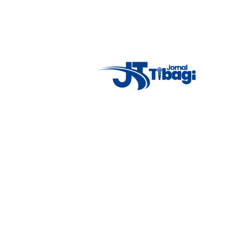
14°C
New York
clear sky
5° - 11°
46%