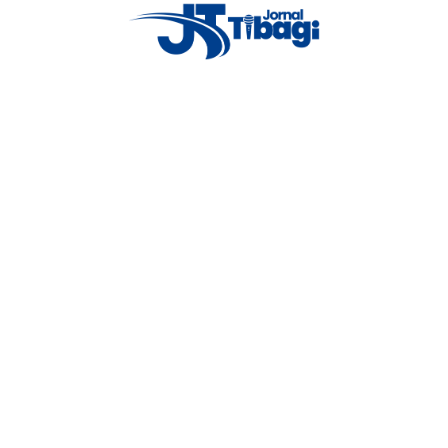
Regis Negrão
23 de fevereiro de 2024
Read More
Social Icons
Fãs
Facebook
1,000
X (Twitter)
1,000
Seguidores
Curtir
Seguir
Instagram
1,000
Pinterest
1,000
Seguidores
Seguidores
Seguir
Pin
Inscritos
Seguidores
Youtube
1,000
Tiktok
1,000
Inscrever-se
Seguir
Telegram
1,000
Soundcloud
1,000
Membros
Seguidores
Junte-se
Seguir
Seguidores
Vimeo
1,000
Dribbble
1,000
Seguidores