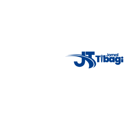
Acompanhe as principais notícias de Tibagi e região com
imparcialidade, agilidade e compromisso com a verdade.
Jornalismo local feito com responsabilidade e credibilidade.
Nosso objetivo é informar você com conteúdos relevantes,
alertas importantes e coberturas em tempo real dos
principais acontecimentos.
Email
: registbg@gmail.com
Fale Conosco
: (42) 9 9983-4167
Weather Widget
14°C