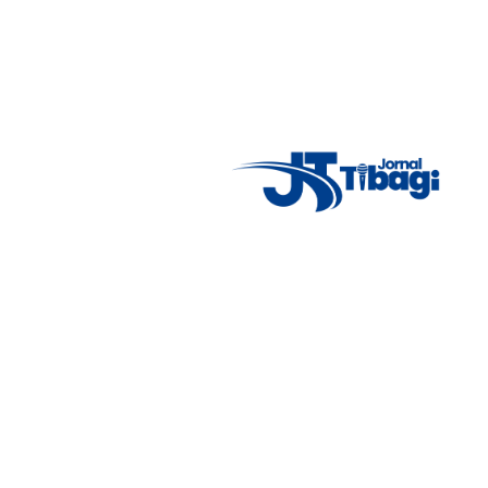
imparcialidade, agilidade e compromisso com a verdade.
Jornalismo local feito com responsabilidade e credibilidade.
Nosso objetivo é informar você com conteúdos relevantes,
alertas importantes e coberturas em tempo real dos
principais acontecimentos.
Email
: registbg@gmail.com
Fale Conosco
: (42) 9 9983-4167
Weather Widget
14°C