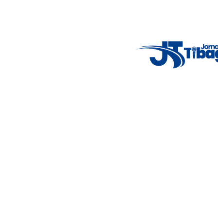
14°C
New York
5° - 11°
clear sky
46%
4.12 km/h
Mon
Tue
Wed
Thu
Fri
7°C
4°C
5°C
9°C
10°C