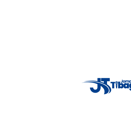
principais acontecimentos.
Email
: registbg@gmail.com
Fale Conosco
: (42) 9 9983-4167
Weather Widget
14°C
New York
5° - 11°
clear sky
46%
4.12 km/h