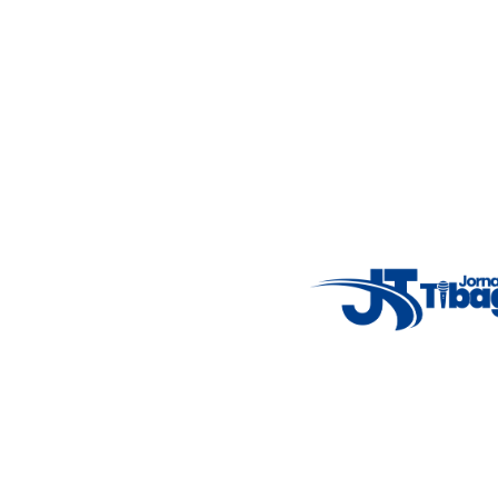
Nosso objetivo é informar você com conteúdos relevantes,
alertas importantes e coberturas em tempo real dos
principais acontecimentos.
Email
: registbg@gmail.com
Fale Conosco
: (42) 9 9983-4167
Weather Widget
14°C
New York
5° - 11°
clear sky
46%