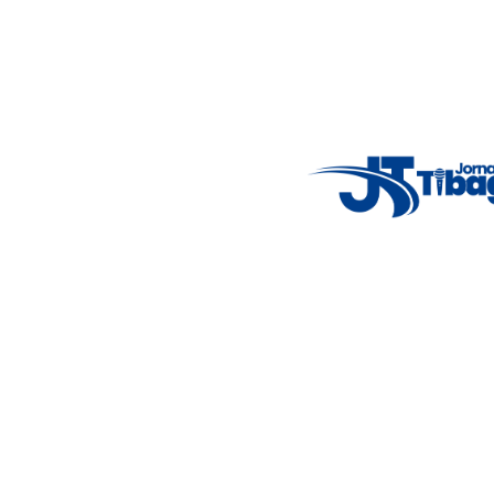
4.12 km/h
Mon
7°C
Tue
4°C
Wed