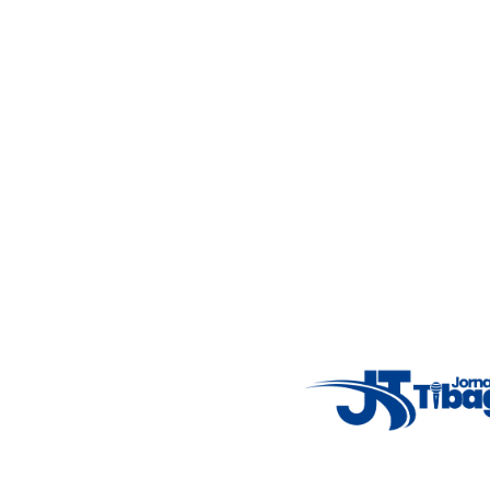
Jornalismo local feito com responsabilidade e credibilidade.
Nosso objetivo é informar você com conteúdos relevantes,
alertas importantes e coberturas em tempo real dos
principais acontecimentos.
Email
: registbg@gmail.com
Fale Conosco
: (42) 9 9983-4167
Weather Widget
14°C
New York
5° - 11°