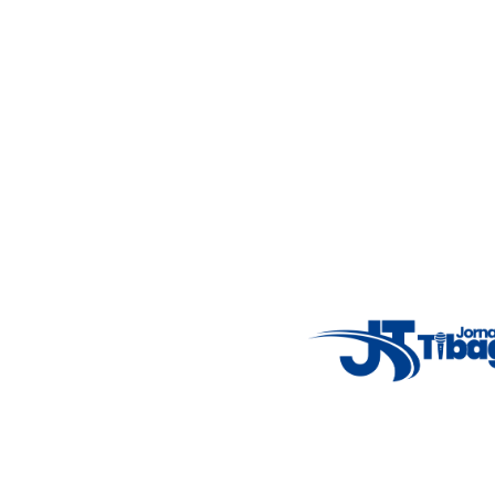
alertas importantes e coberturas em tempo real dos
principais acontecimentos.
Email
: registbg@gmail.com
Fale Conosco
: (42) 9 9983-4167
Weather Widget
14°C
New York
5° - 11°
clear sky
46%
4.12 km/h