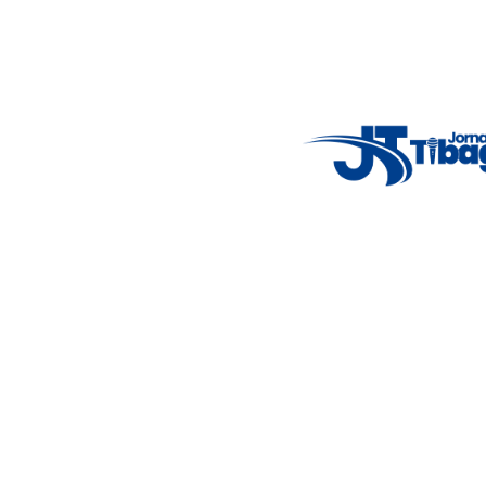
Jornalismo local feito com responsabilidade e credibilidade.
Nosso objetivo é informar você com conteúdos relevantes,
alertas importantes e coberturas em tempo real dos
principais acontecimentos.
Email
: registbg@gmail.com
Fale Conosco
: (42) 9 9983-4167
Weather Widget
14°C
New York
5° - 11°