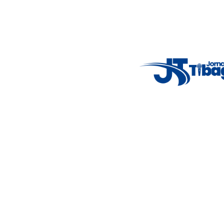
principais acontecimentos.
Email
: registbg@gmail.com
Fale Conosco
: (42) 9 9983-4167
Weather Widget
14°C
New York
5° - 11°
clear sky
46%
4.12 km/h