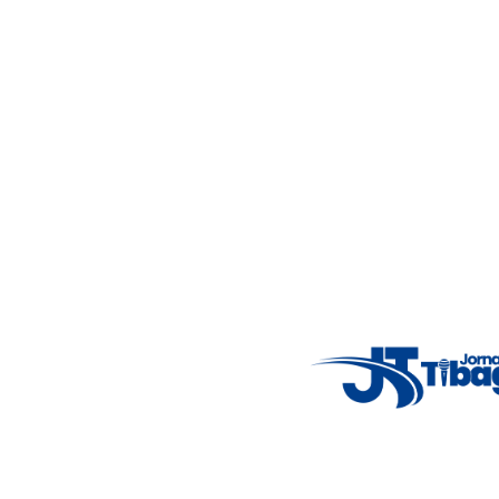
Acompanhe as principais notícias de Tibagi e região com
imparcialidade, agilidade e compromisso com a verdade.
Jornalismo local feito com responsabilidade e credibilidade.
Nosso objetivo é informar você com conteúdos relevantes,
alertas importantes e coberturas em tempo real dos
principais acontecimentos.
Email
: registbg@gmail.com
Fale Conosco
: (42) 9 9983-4167
Weather Widget
14°C