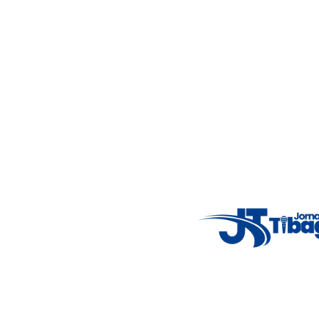
19ª RS – Jacarezinho
Sábado
Cambará
Siqueira Campos
Carlópolis
Domingo
Ribeirão Claro
MACRORREGIONAL NOROESTE
11ª RS – Campo Mourão
Sábado