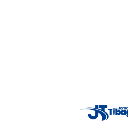
Acompanhe as principais notícias de Tibagi e região com
imparcialidade, agilidade e compromisso com a verdade.
Jornalismo local feito com responsabilidade e credibilidade.
Nosso objetivo é informar você com conteúdos relevantes,
alertas importantes e coberturas em tempo real dos
principais acontecimentos.
Email
: registbg@gmail.com
Fale Conosco
: (42) 9 9983-4167