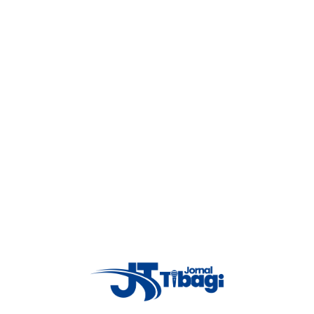
3
rada principal faxinal, a equipe policial militar abordou um indivíduo,
gal de arma de fogo, expedido pelo poder judiciário da comarca de
hado à delegacia local para providências cabíveis.
4
5
Proxima notícia
6
Prf realiza apreensão de mais de
700 quilos de maconha na região