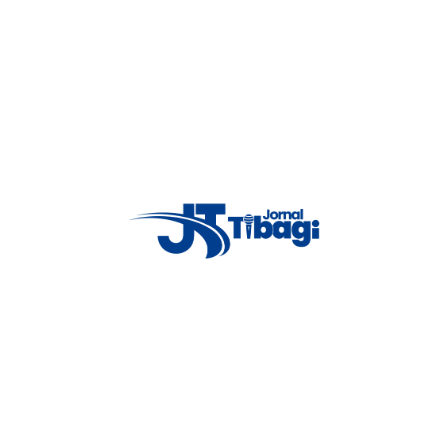
Tibagi passará a aplicar a vacina contra a gripe: A UBS São José.
cava as doses.
 às segundas, terças e quartas-feiras das 08h às 18h e nas sextas-feiras
rão aplicadas doses da vacina das 08h às 17h.
exta-feira das 08h às 17h. No sábado dia 26/06 também será feita uma
15 dias para ser vacinado contra a gripe. Além disso, se a pessoa
nto para procurar uma unidade de saúde e receber a vacina”, afirma a
apkouski.
 idosos, crianças, mulheres grávidas, puérperas e profissionais de saúde
postos de vacinação para receberem as doses.