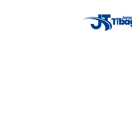
principais acontecimentos.
Email
: registbg@gmail.com
Fale Conosco
: (42) 9 9983-4167
Weather Widget
14°C
New York
5° - 11°
clear sky
46%
4.12 km/h