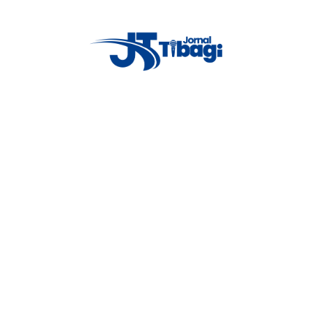
es para pessoas com comorbidades; 30 doses para trabalhadores da
ando 535 doses.
Proxima notícia
Agência do trabalhador de tibagi
passa a atender em novo horário