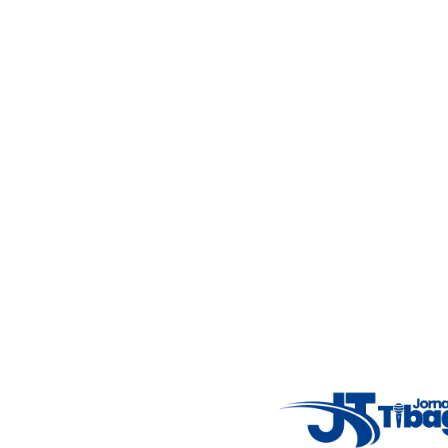
ATENÇÃO: Menino autista de 5 anos
6
desaparece em área de mata no Paraná; forças
de segurança mobilizam grande operação
26 de julho de 2026
Acompanhe as principais notícias de Tibagi e região com
imparcialidade, agilidade e compromisso com a verdade.
Jornalismo local feito com responsabilidade e credibilidade.