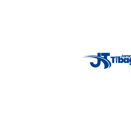
Email
: registbg@gmail.com
Fale Conosco
: (42) 9 9983-4167
Weather Widget
14°C
New York
5° - 11°
clear sky
46%
4.12 km/h