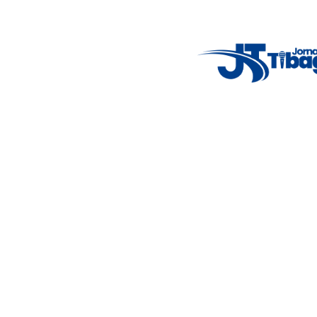
alertas importantes e coberturas em tempo real dos
principais acontecimentos.
Email
: registbg@gmail.com
Fale Conosco
: (42) 9 9983-4167
Weather Widget
14°C
New York
5° - 11°
clear sky
46%
4.12 km/h