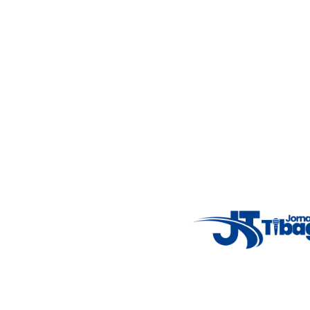
Acompanhe as principais notícias de Tibagi e região com
imparcialidade, agilidade e compromisso com a verdade.
Jornalismo local feito com responsabilidade e credibilidade.
Nosso objetivo é informar você com conteúdos relevantes,
alertas importantes e coberturas em tempo real dos
principais acontecimentos.
Email
: registbg@gmail.com
Fale Conosco
: (42) 9 9983-4167
Weather Widget
14°C