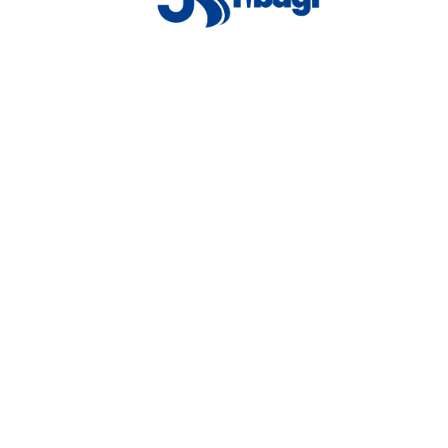
 ARTILHEIRO, CAPI
!⚽️©️
👻