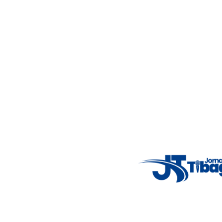
Acompanhe as principais notícias de Tibagi e região com
imparcialidade, agilidade e compromisso com a verdade.
Jornalismo local feito com responsabilidade e credibilidade.
Nosso objetivo é informar você com conteúdos relevantes,
alertas importantes e coberturas em tempo real dos
principais acontecimentos.
Email
: registbg@gmail.com
Fale Conosco
: (42) 9 9983-4167
Weather Widget
14°C