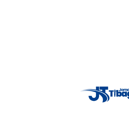
Acompanhe as principais notícias de Tibagi e região com
imparcialidade, agilidade e compromisso com a verdade.
Jornalismo local feito com responsabilidade e credibilidade.
Nosso objetivo é informar você com conteúdos relevantes,
alertas importantes e coberturas em tempo real dos
principais acontecimentos.
Email
: registbg@gmail.com
Fale Conosco
: (42) 9 9983-4167
Weather Widget
14°C