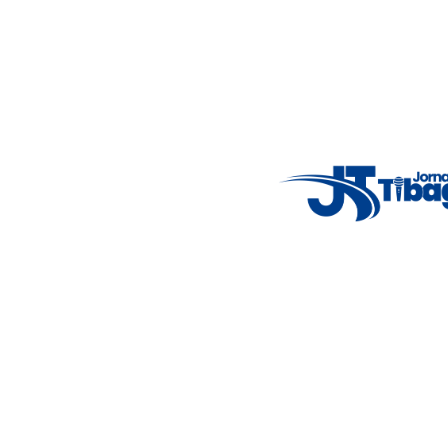
Acompanhe as principais notícias de Tibagi e região com
imparcialidade, agilidade e compromisso com a verdade.
Jornalismo local feito com responsabilidade e credibilidade.
Nosso objetivo é informar você com conteúdos relevantes,
alertas importantes e coberturas em tempo real dos
principais acontecimentos.
Email
: registbg@gmail.com
Fale Conosco
: (42) 9 9983-4167
Weather Widget