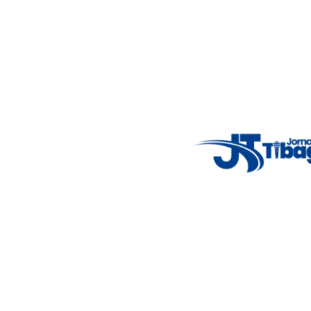
14°C
New York
clear sky
5° - 11°
46%