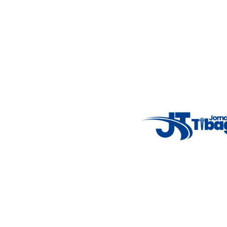
Acompanhe as principais notícias de Tibagi e região com
imparcialidade, agilidade e compromisso com a verdade.
Jornalismo local feito com responsabilidade e credibilidade.
Nosso objetivo é informar você com conteúdos relevantes,
alertas importantes e coberturas em tempo real dos
principais acontecimentos.
Email
: registbg@gmail.com
Fale Conosco
: (42) 9 9983-4167
Weather Widget
14°C