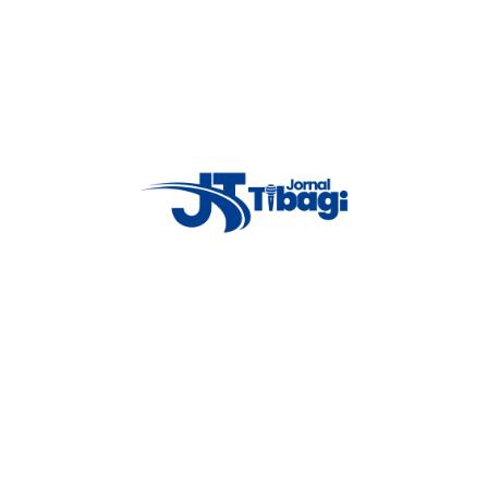
Proxima notícia
e
x
Parceria garante feira de louças
3
beneficente em tibagi
4
5
6
Conab estima safra recorde de mais de
sto será oferecida em
320 milhões de toneladas