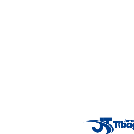
Acompanhe as principais notícias de Tibagi e região com
imparcialidade, agilidade e compromisso com a verdade.
Jornalismo local feito com responsabilidade e credibilidade.
Nosso objetivo é informar você com conteúdos relevantes,
alertas importantes e coberturas em tempo real dos
principais acontecimentos.
Email
: registbg@gmail.com
Fale Conosco
: (42) 9 9983-4167