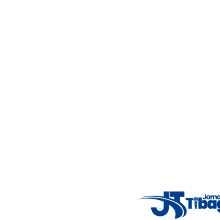
Acompanhe as principais notícias de Tibagi e região com
imparcialidade, agilidade e compromisso com a verdade.
Jornalismo local feito com responsabilidade e credibilidade.
Nosso objetivo é informar você com conteúdos relevantes,
alertas importantes e coberturas em tempo real dos
principais acontecimentos.
Email
: registbg@gmail.com
Fale Conosco
: (42) 9 9983-4167
Weather Widget