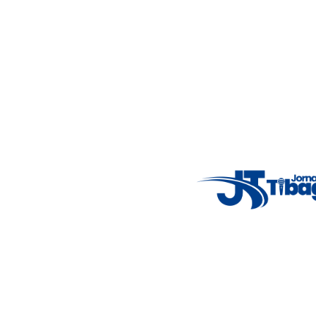
Acompanhe as principais notícias de Tibagi e região com
imparcialidade, agilidade e compromisso com a verdade.
Jornalismo local feito com responsabilidade e credibilidade.
Nosso objetivo é informar você com conteúdos relevantes,
alertas importantes e coberturas em tempo real dos
principais acontecimentos.
Email
: registbg@gmail.com
Fale Conosco
: (42) 9 9983-4167
Weather Widget
14°C