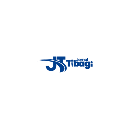
a volta do horário de atendimento com entrada até às 16h30. Isso já
ado da independência o parque estadual estará com atendimento regular”,
nderá diariamente todos os turistas que buscam informações não só sobre
 de Tibagi.
 as equipes do Parque Estadual do Guartelá e da Setur de Tibagi para o
Proxima notícia