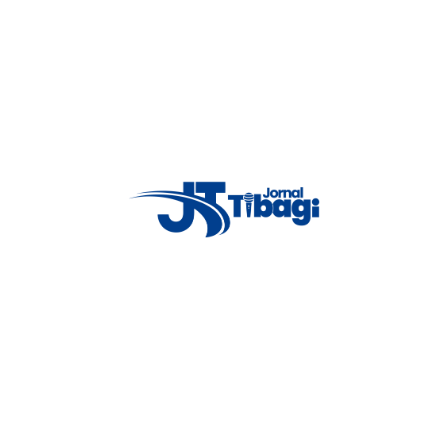
gos Abertos acontecem em finais de semanas alternados. Tibagi atuou
os dias 17 e 18 de setembro”, afirma Camargo.
equipes não ficarão mais alojadas para as disputas das competições. Os
o município. A equipe master 50+ ganhou nos pênaltis de Telêmaco
erdeu para Carambeí por 2×1 e o sub-16 foi derrotado por 5×1 no jogo
Proxima notícia
Imóvel rural: financiamento para