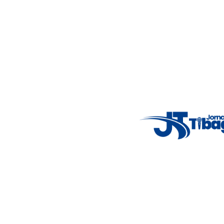
Nosso objetivo é informar você com conteúdos relevantes,
alertas importantes e coberturas em tempo real dos
principais acontecimentos.
Email
: registbg@gmail.com
Fale Conosco
: (42) 9 9983-4167
Weather Widget
14°C
New York
5° - 11°
clear sky
46%