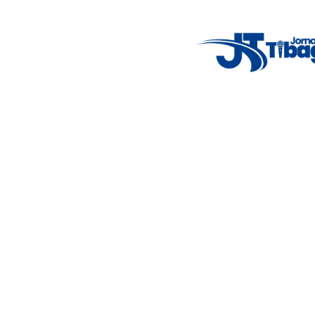
Jornalismo local feito com responsabilidade e credibilidade.
Nosso objetivo é informar você com conteúdos relevantes,
alertas importantes e coberturas em tempo real dos
principais acontecimentos.
Email
: registbg@gmail.com
Fale Conosco
: (42) 9 9983-4167
Weather Widget
14°C
New York
5° - 11°