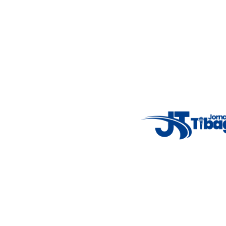
alertas importantes e coberturas em tempo real dos
principais acontecimentos.
Email
: registbg@gmail.com
Fale Conosco
: (42) 9 9983-4167
Weather Widget
14°C
New York
5° - 11°
clear sky
46%
4.12 km/h