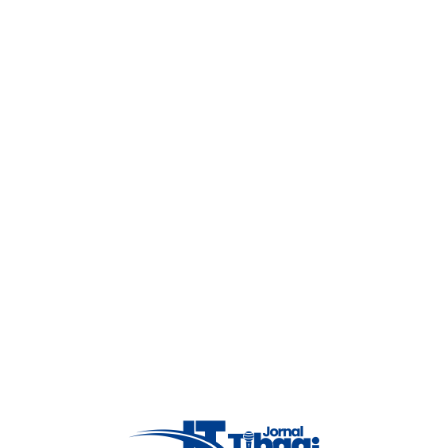
 com indivíduo em
ROTAM do 26º BPM Apreende
Entorpecentes em Tibagi
23 de maio de 2024