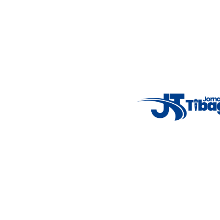
Acompanhe as principais notícias de Tibagi e região com
imparcialidade, agilidade e compromisso com a verdade.
Jornalismo local feito com responsabilidade e credibilidade.
Nosso objetivo é informar você com conteúdos relevantes,
alertas importantes e coberturas em tempo real dos
principais acontecimentos.
Email
: registbg@gmail.com
Fale Conosco
: (42) 9 9983-4167